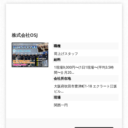
株式会社OSJ
職種
荷上げスタッフ
給料
1現場9,000円〜(1日1現場〜(平均3.5時
間〜)) 月20…
会社所在地
大阪府吹田市豊津町1-18 エクラート江坂
ビル…
現場
関西一円