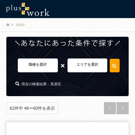
美原区
×
職種を選択
エリアを選択
現在の検索結果：美原区
62件中 46〜60件を表示

