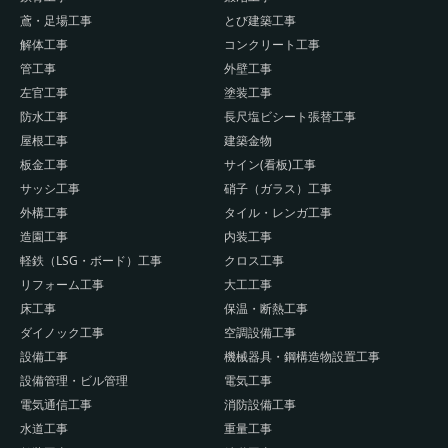
鳶・足場工事
とび建築工事
解体工事
コンクリート工事
管工事
外壁工事
左官工事
塗装工事
防水工事
長尺塩ビシート張替工事
屋根工事
建築金物
板金工事
サイン(看板)工事
サッシ工事
硝子（ガラス）工事
外構工事
タイル・レンガ工事
造園工事
内装工事
軽鉄（LSG・ボード）工事
クロス工事
リフォーム工事
大工工事
床工事
保温・断熱工事
ダイノック工事
空調設備工事
設備工事
機械器具・鋼構造物設置工事
設備管理・ビル管理
電気工事
電気通信工事
消防設備工事
水道工事
重量工事