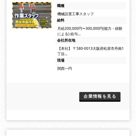
職種
機械設置工事スタッフ
給料
月給200,000円〜300,000円(能力・経験
による) 給与…
会社所在地
【本社】 〒580-0013大阪府松原市丹南1
丁目…
現場
関西一円
企業情報を見る