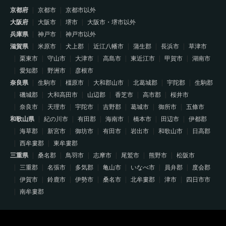
京都府
京都市
京都市以外
大阪府
大阪市
堺市
大阪市・堺市以外
兵庫県
神戸市
神戸市以外
滋賀県
米原市
犬上郡
近江八幡市
蒲生郡
長浜市
草津市
栗東市
守山市
大津市
高島市
東近江市
甲賀市
湖南市
愛知郡
野洲市
彦根市
奈良県
生駒市
橿原市
大和郡山市
北葛城郡
宇陀郡
生駒郡
磯城郡
大和高田市
山辺郡
香芝市
高市郡
桜井市
奈良市
天理市
宇陀市
吉野郡
葛城市
御所市
五條市
和歌山県
紀の川市
有田郡
海南市
橋本市
田辺市
伊都郡
海草郡
新宮市
御坊市
有田市
岩出市
和歌山市
日高郡
西牟婁郡
東牟婁郡
三重県
桑名郡
鳥羽市
志摩市
尾鷲市
熊野市
松阪市
三重郡
名張市
多気郡
亀山市
いなべ市
員弁郡
度会郡
伊賀市
鈴鹿市
伊勢市
桑名市
北牟婁郡
津市
四日市市
南牟婁郡