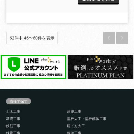
62件中 46〜60件を表示


職種で探す
土木工事
建築工事
基礎工事
型枠大工・型枠解体工事
鉄筋工事
建て方大工
鉄骨工事
鍛冶工事