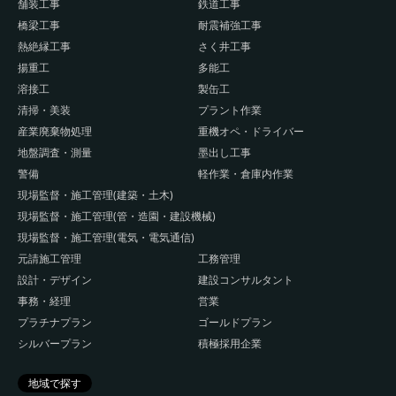
舗装工事
鉄道工事
橋梁工事
耐震補強工事
熱絶縁工事
さく井工事
揚重工
多能工
溶接工
製缶工
清掃・美装
プラント作業
産業廃棄物処理
重機オペ・ドライバー
地盤調査・測量
墨出し工事
警備
軽作業・倉庫内作業
現場監督・施工管理(建築・土木)
現場監督・施工管理(管・造園・建設機械)
現場監督・施工管理(電気・電気通信)
元請施工管理
工務管理
設計・デザイン
建設コンサルタント
事務・経理
営業
プラチナプラン
ゴールドプラン
シルバープラン
積極採用企業
地域で探す