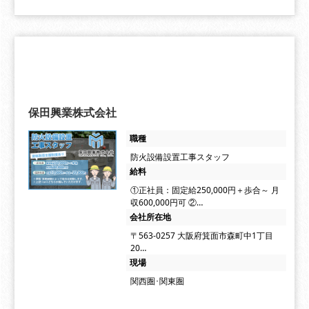
保田興業株式会社
職種
防火設備設置工事スタッフ
給料
①正社員：固定給250,000円＋歩合～ 月
収600,000円可 ②…
会社所在地
〒563-0257 大阪府箕面市森町中1丁目
20…
現場
関西圏･関東圏