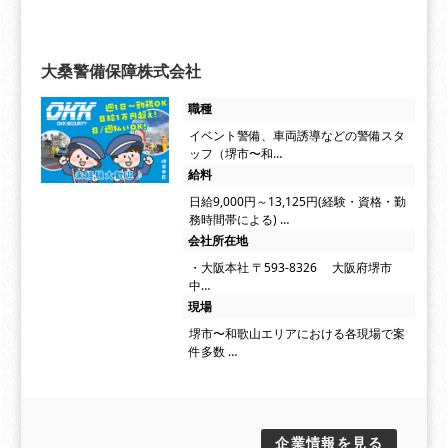
大桑警備保障株式会社
職種
イベント警備、車両誘導などの警備スタ
ッフ（堺市〜和…
給料
日給9,000円～13,125円(経験・資格・勤
務時間帯による) …
会社所在地
・大阪本社 〒593-8326 大阪府堺市
中…
現場
堺市〜和歌山エリアにおける各現場で案
件多数 …
企業情報を見る