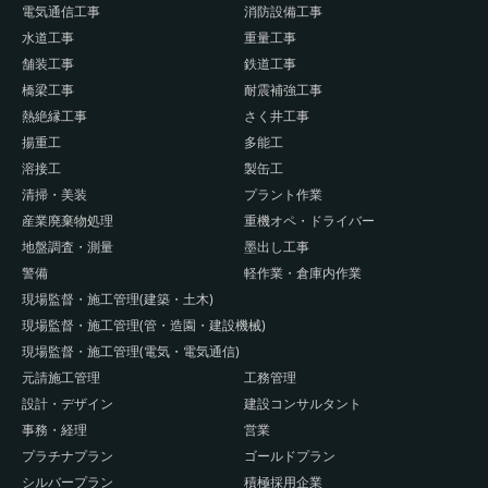
電気通信工事
消防設備工事
水道工事
重量工事
舗装工事
鉄道工事
橋梁工事
耐震補強工事
熱絶縁工事
さく井工事
揚重工
多能工
溶接工
製缶工
清掃・美装
プラント作業
産業廃棄物処理
重機オペ・ドライバー
地盤調査・測量
墨出し工事
警備
軽作業・倉庫内作業
現場監督・施工管理(建築・土木)
現場監督・施工管理(管・造園・建設機械)
現場監督・施工管理(電気・電気通信)
元請施工管理
工務管理
設計・デザイン
建設コンサルタント
事務・経理
営業
プラチナプラン
ゴールドプラン
シルバープラン
積極採用企業