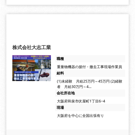
株式会社大志工業
職種
重量物機器の据付・撤去工事現場作業員
給料
(1)未経験 月給25万円～45万円 (2)経験
者 月給30万円～4…
会社所在地
大阪府和泉市伏屋町1丁目6−4
現場
大阪府を中心に全国出張有り