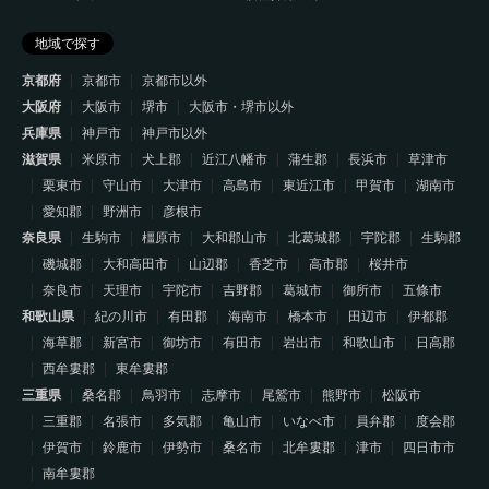
地域で探す
京都府
京都市
京都市以外
大阪府
大阪市
堺市
大阪市・堺市以外
兵庫県
神戸市
神戸市以外
滋賀県
米原市
犬上郡
近江八幡市
蒲生郡
長浜市
草津市
栗東市
守山市
大津市
高島市
東近江市
甲賀市
湖南市
愛知郡
野洲市
彦根市
奈良県
生駒市
橿原市
大和郡山市
北葛城郡
宇陀郡
生駒郡
磯城郡
大和高田市
山辺郡
香芝市
高市郡
桜井市
奈良市
天理市
宇陀市
吉野郡
葛城市
御所市
五條市
和歌山県
紀の川市
有田郡
海南市
橋本市
田辺市
伊都郡
海草郡
新宮市
御坊市
有田市
岩出市
和歌山市
日高郡
西牟婁郡
東牟婁郡
三重県
桑名郡
鳥羽市
志摩市
尾鷲市
熊野市
松阪市
三重郡
名張市
多気郡
亀山市
いなべ市
員弁郡
度会郡
伊賀市
鈴鹿市
伊勢市
桑名市
北牟婁郡
津市
四日市市
南牟婁郡