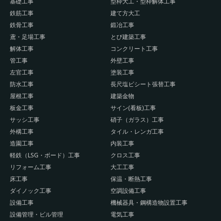
基礎工事
型枠大工・型枠解体工事
鉄筋工事
建て方大工
鉄骨工事
鍛冶工事
鳶・足場工事
とび建築工事
解体工事
コンクリート工事
管工事
外壁工事
左官工事
塗装工事
防水工事
長尺塩ビシート張替工事
屋根工事
建築金物
板金工事
サイン(看板)工事
サッシ工事
硝子（ガラス）工事
外構工事
タイル・レンガ工事
造園工事
内装工事
軽鉄（LSG・ボード）工事
クロス工事
リフォーム工事
大工工事
床工事
保温・断熱工事
ダイノック工事
空調設備工事
設備工事
機械器具・鋼構造物設置工事
設備管理・ビル管理
電気工事