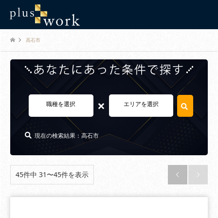
高石市
×
職種を選択
エリアを選択
現在の検索結果：高石市
45件中 31〜45件を表示

