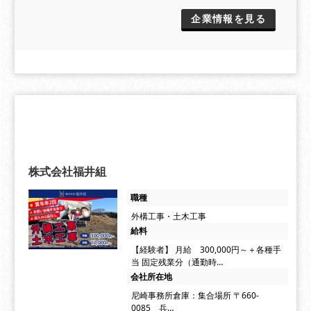
企業情報を見る
株式会社福井組
職種
外構工事・土木工事
給料
【経験者】 月給 300,000円～＋各種手
当 固定残業分（通勤時…
会社所在地
尼崎事務所倉庫：集合場所 〒660-
0085 兵…