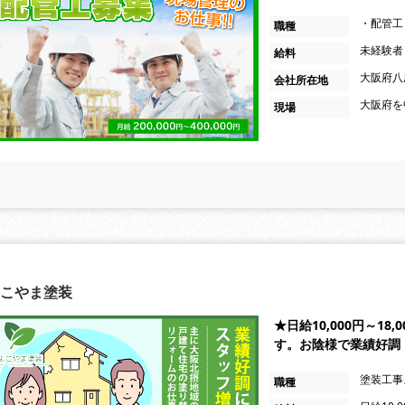
・配管工
職種
未経験者 
給料
大阪府八
会社所在地
大阪府を
現場
こやま塗装
★日給10,000円～1
す。お陰様で業績好調
塗装工事
職種