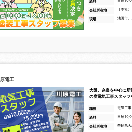
日給10,
給料
【本社】 
会社所在地
池田市、
現場
原電工
大阪、奈良を中心に新
の度電気工事スタッフ
電気工事
職種
日給10,
給料
奈良県天
会社所在地