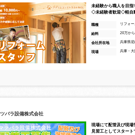
未経験から職人を目指
◇未経験者歓迎◇軽自
リフォー
職種
20万か
給料
兵庫県尼崎
会社所在地
兵庫・大
現場
ツバラ設備株式会社
現場にて配管及び現場
見習工としてスタート