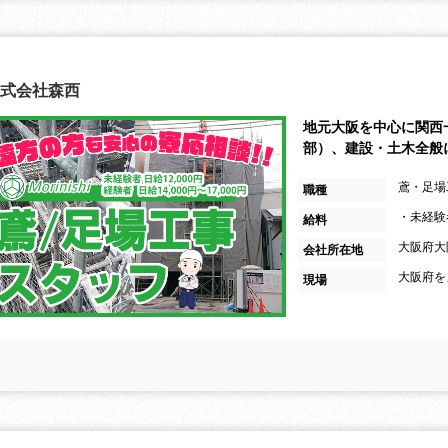
式会社森西
地元大阪を中心に関西
部）、建設・土木全般
鳶・足場
職種
・未経験者
給料
大阪府大
会社所在地
大阪府を
現場