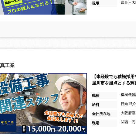
奈良～大
現場
真工業
【未経験でも積極採用中
屋川市を拠点とする輝
機械機器
職種
日給15,
給料
大阪府寝
会社所在地
関西一円
現場