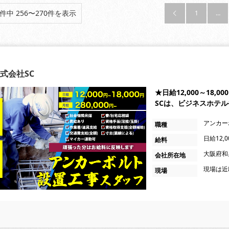
9件中 256〜270件を表示
1
…

式会社SC
★日給12,000～18
SCは、ビジネスホテ
アンカー
職種
日給12,
給料
大阪府和泉
会社所在地
現場は近
現場