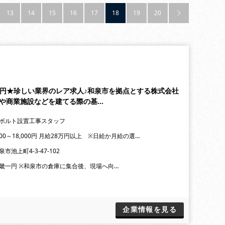
13
14
15
16
17
18
19
20

,000円★珍しい業界のレア求人♪和泉市を拠点とする株式会社
ルや商業施設などを建てる際の基…
ボルト設置工事スタッフ
000～18,000円 月給28万円以上 ※日給か月給の選…
市池上町4-3-47-102
畿一円 ※和泉市の倉庫に集合後、現場へ向…
企業情報を見る